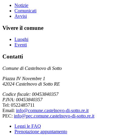
Notizie
Comunicati
Avvisi
Vivere il comune
Luoghi
Eventi
Contatti
Comune di Castelnovo di Sotto
Piazza IV Novembre 1
42024 Castelnovo di Sotto RE
Codice fiscale: 00453840357
P.IVA: 00453840357
Tel: 0522485711
Email:
info@comune.castelnovo-di-sotto.re.it
PEC:
info@pec.comune.castelnovo-di-sotto.re.it
Leggi le FAQ
Prenotazione appuntamento