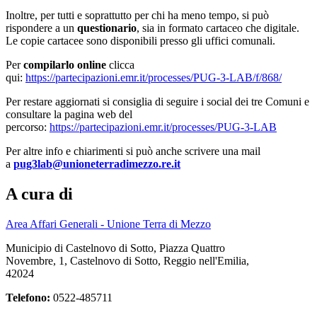
Inoltre, per tutti e soprattutto per chi ha meno tempo, si può
rispondere a un
questionario
, sia in formato cartaceo che digitale.
Le copie cartacee sono disponibili presso gli uffici comunali.
Per
compilarlo online
clicca
qui:
https://partecipazioni.emr.it/processes/PUG-3-LAB/f/868/
Per restare aggiornati si consiglia di seguire i social dei tre Comuni e
consultare la pagina web del
percorso:
https://partecipazioni.emr.it/processes/PUG-3-LAB
Per altre info e chiarimenti si può anche scrivere una mail
a
pug3lab@unioneterradimezzo.re.it
A cura di
Area Affari Generali - Unione Terra di Mezzo
Municipio di Castelnovo di Sotto, Piazza Quattro
Novembre, 1, Castelnovo di Sotto, Reggio nell'Emilia,
42024
Telefono:
0522-485711