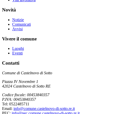
Novità
Notizie
Comunicati
Avvisi
Vivere il comune
Luoghi
Eventi
Contatti
Comune di Castelnovo di Sotto
Piazza IV Novembre 1
42024 Castelnovo di Sotto RE
Codice fiscale: 00453840357
P.IVA: 00453840357
Tel: 0522485711
Email:
info@comune.castelnovo-di-sotto.re.it
PEC:
info@pec.comune.castelnovo-di-sotto.re.it