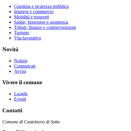
Giustizia e sicurezza pubblica
Imprese e commercio
Mobilità e trasporti
Salute, benessere e assistenza
Tributi, finanze e contravvenzioni
Turismo
Vita lavorativa
Novità
Notizie
Comunicati
Avvisi
Vivere il comune
Luoghi
Eventi
Contatti
Comune di Castelnovo di Sotto