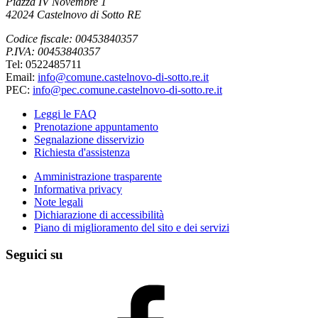
Piazza IV Novembre 1
42024 Castelnovo di Sotto RE
Codice fiscale: 00453840357
P.IVA: 00453840357
Tel: 0522485711
Email:
info@comune.castelnovo-di-sotto.re.it
PEC:
info@pec.comune.castelnovo-di-sotto.re.it
Leggi le FAQ
Prenotazione appuntamento
Segnalazione disservizio
Richiesta d'assistenza
Amministrazione trasparente
Informativa privacy
Note legali
Dichiarazione di accessibilità
Piano di miglioramento del sito e dei servizi
Seguici su