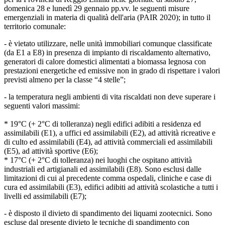
domenica 28 e lunedì 29 gennaio pp.vv. le seguenti misure
emergenziali in materia di qualità dell'aria (PAIR 2020); in tutto il
territorio comunale:
- è vietato utilizzare, nelle unità immobiliari comunque classificate
(da E1 a E8) in presenza di impianto di riscaldamento alternativo,
generatori di calore domestici alimentati a biomassa legnosa con
prestazioni energetiche ed emissive non in grado di rispettare i valori
previsti almeno per la classe “4 stelle”;
- la temperatura negli ambienti di vita riscaldati non deve superare i
seguenti valori massimi:
* 19°C (+ 2°C di tolleranza) negli edifici adibiti a residenza ed
assimilabili (E1), a uffici ed assimilabili (E2), ad attività ricreative e
di culto ed assimilabili (E4), ad attività commerciali ed assimilabili
(E5), ad attività sportive (E6);
* 17°C (+ 2°C di tolleranza) nei luoghi che ospitano attività
industriali ed artigianali ed assimilabili (E8). Sono esclusi dalle
limitazioni di cui al precedente comma ospedali, cliniche e case di
cura ed assimilabili (E3), edifici adibiti ad attività scolastiche a tutti i
livelli ed assimilabili (E7);
- è disposto il divieto di spandimento dei liquami zootecnici. Sono
escluse dal presente divieto le tecniche di spandimento con