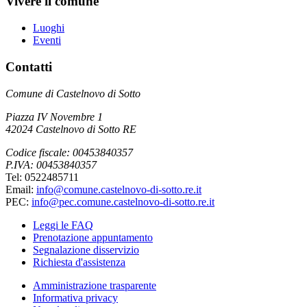
Vivere il comune
Luoghi
Eventi
Contatti
Comune di Castelnovo di Sotto
Piazza IV Novembre 1
42024 Castelnovo di Sotto RE
Codice fiscale: 00453840357
P.IVA: 00453840357
Tel: 0522485711
Email:
info@comune.castelnovo-di-sotto.re.it
PEC:
info@pec.comune.castelnovo-di-sotto.re.it
Leggi le FAQ
Prenotazione appuntamento
Segnalazione disservizio
Richiesta d'assistenza
Amministrazione trasparente
Informativa privacy