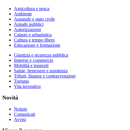
Agricoltura e pesca
Ambiente
Anagrafe e stato civile
Appalti pubblici
Autorizzazioni
Catasto e urbanistica
Cultura e tempo libero
Educazione e formazione
Giustizia e sicurezza pubblica
Imprese e commercio
Mobilità e trasporti
Salute, benessere e assistenza
Tributi, finanze e contravvenzioni
Turismo
Vita lavorativa
Novità
Notizie
Comunicati
Avvisi