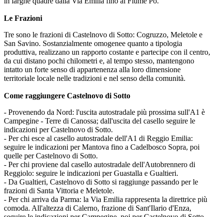
in larghe quadre dalla Via Emilia fino al Fiume Po.
Le Frazioni
Tre sono le frazioni di Castelnovo di Sotto: Cogruzzo, Meletole e
San Savino. Sostanzialmente omogenee quanto a tipologia
produttiva, realizzano un rapporto costante e partecipe con il centro,
da cui distano pochi chilometri e, al tempo stesso, mantengono
intatto un forte senso di appartenenza alla loro dimensione
territoriale locale nelle tradizioni e nel senso della comunità.
Come raggiungere Castelnovo di Sotto
- Provenendo da Nord: l'uscita autostradale più prossima sull'A1 è
Campegine - Terre di Canossa; dall'uscita del casello seguire le
indicazioni per Castelnovo di Sotto.
- Per chi esce al casello autostradale dell'A1 di Reggio Emilia:
seguire le indicazioni per Mantova fino a Cadelbosco Sopra, poi
quelle per Castelnovo di Sotto.
- Per chi proviene dal casello autostradale dell'Autobrennero di
Reggiolo: seguire le indicazioni per Guastalla e Gualtieri.
- Da Gualtieri, Castelnovo di Sotto si raggiunge passando per le
frazioni di Santa Vittoria e Meletole.
- Per chi arriva da Parma: la Via Emilia rappresenta la direttrice più
comoda. All'altezza di Calerno, frazione di Sant'Ilario d'Enza,
seguire le indicazioni per Campegine, poi per Castelnovo di Sotto.