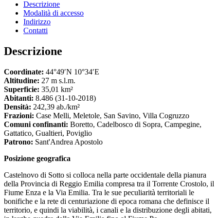
Descrizione
Modalità di accesso
Indirizzo
Contatti
Descrizione
Coordinate:
44°49′N 10°34′E
Altitudine:
27 m s.l.m.
Superficie:
35,01 km²
Abitanti:
8.486 (31-10-2018)
Densità:
242,39 ab./km²
Frazioni:
Case Melli, Meletole, San Savino, Villa Cogruzzo
Comuni confinanti:
Boretto, Cadelbosco di Sopra, Campegine,
Gattatico, Gualtieri, Poviglio
Patrono:
Sant'Andrea Apostolo
Posizione geografica
Castelnovo di Sotto si colloca nella parte occidentale della pianura
della Provincia di Reggio Emilia compresa tra il Torrente Crostolo, il
Fiume Enza e la Via Emilia. Tra le sue peculiarità territoriali le
bonifiche e la rete di centuriazione di epoca romana che definisce il
territorio, e quindi la viabilità, i canali e la distribuzione degli abitati,