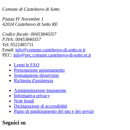
Comune di Castelnovo di Sotto
Piazza IV Novembre 1
42024 Castelnovo di Sotto RE
Codice fiscale: 00453840357
P.IVA: 00453840357
Tel: 0522485711
Email:
info@comune.castelnovo-di-sotto.re.it
PEC:
info@pec.comune.castelnovo-di-sotto.re.it
Leggi le FAQ
Prenotazione appuntamento
Segnalazione disservizio
Richiesta d'assistenza
Amministrazione trasparente
Informativa privacy
Note legali
Dichiarazione di accessibilità
Piano di miglioramento del sito e dei servizi
Seguici su